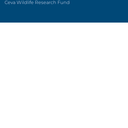
(abre em uma nova guia)
Ceva Wildlife Research Fund
Nosso propósito
#OneCeva
#OneHealth
#OnePlanet
Ceva no Brasil
Nossa História
Responsabilidade
Ações Sociais